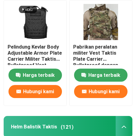
Tentang Kami
Tur Pabrik
Pelindung Kevlar Body
Pabrikan peralatan
Adjustable Armor Plate
militer Vest Taktis
Kontrol Kualitas
Carrier Militer Taktis
Plate Carrier
Bulletproof Vest
Bulletproof dengan
Dengan NIJ IIIA
Standar Militer NIJ IIIA
Harga terbaik
Harga terbaik
Berita
Hubungi kami
Hubungi kami
Minta Kutipan
Pakaian Taktis Militer
Helm Balistik Taktis
(121)
Rompi anti peluru taktis militer