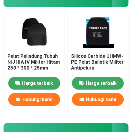
Perlengkapan Polisi Anti Kerusuhan
Peralatan Militer Taktis
Hiasan Kepala Taktis Militer
Pelat Pelindung Tubuh
Silicon Carbide UHMW-
NIJ IIIA IV Militer Hitam
PE Pelat Balistik Militer
250 * 300 * 25mm
Antipeluru
Kendaraan lapis baja militer
Harga terbaik
Harga terbaik
Peralatan eod
Hubungi kami
Hubungi kami
Tas Bantuan Pertama