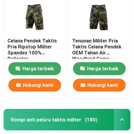
Celana Pendek Taktis
Tenunan Militer Pria
Pria Ripstop Militer
Taktis Celana Pendek
Spandex 100%
OEM Tahan Air
Poliester
Woodland Camo
Harga terbaik
Harga terbaik
Hubungi kami
Hubungi kami
Rumah
Produk
Rompi anti peluru taktis militer
(180)
video