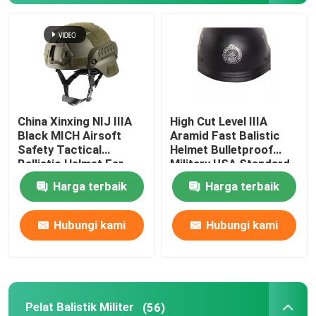
Helm Balistik Taktis
Pelat Balistik Militer
China Xinxing NIJ IIIA
High Cut Level IIIA
Peralatan anti peluru
Black MICH Airsoft
Aramid Fast Balistic
Safety Tactical
Helmet Bulletproof
Ballistic Helmet Ear
Military USA Standard
Ransel Taktis Militer
Protection
Harga terbaik
Harga terbaik
Perlengkapan Luar Ruangan Taktis
Hubungi kami
Hubungi kami
Sepatu Taktis Tempur
Rompi Taktis Tempur
Pelat Balistik Militer
(56)