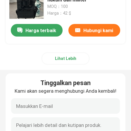
MOQ：100
Harga：42 $
Helm Balistik Taktis
Harga terbaik
Hubungi kami
Pelat Balistik Militer
Peralatan anti peluru
Lihat Lebih
Ransel Taktis Militer
Tinggalkan pesan
Perlengkapan Luar Ruangan Taktis
Kami akan segera menghubungi Anda kembali!
Sepatu Taktis Tempur
Rompi Taktis Tempur