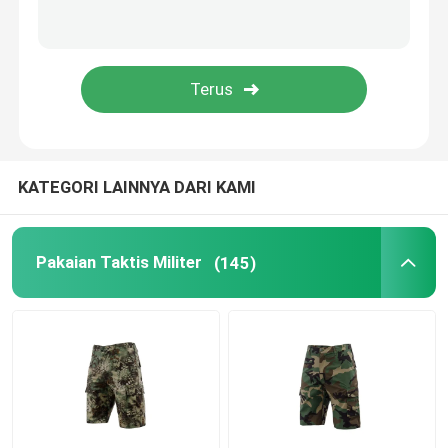
Perlengkapan Polisi Anti Kerusuhan
Peralatan Militer Taktis
Hiasan Kepala Taktis Militer
KATEGORI LAINNYA DARI KAMI
Kendaraan lapis baja militer
Pakaian Taktis Militer
(145)
Peralatan eod
Tas Bantuan Pertama