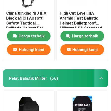
China Xinxing NIJ IIIA
High Cut Level IIIA
Black MICH Airsoft
Aramid Fast Balistic
Safety Tactical
Helmet Bulletproof
Ballistic Helmet Ear
Military USA Standard
Protection
Harga terbaik
Harga terbaik
Hubungi kami
Hubungi kami
Pelat Balistik Militer
(56)