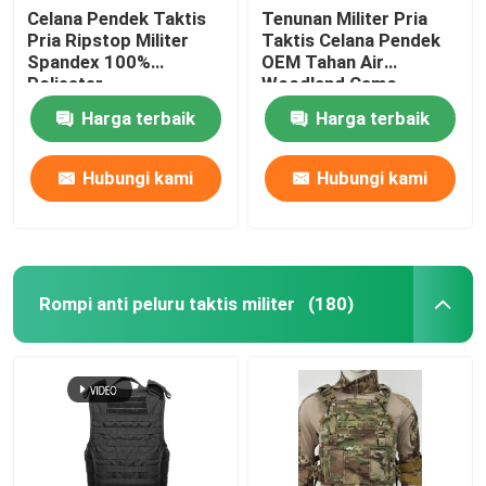
Celana Pendek Taktis
Tenunan Militer Pria
Pria Ripstop Militer
Taktis Celana Pendek
Spandex 100%
OEM Tahan Air
Poliester
Woodland Camo
Harga terbaik
Harga terbaik
Hubungi kami
Hubungi kami
Rompi anti peluru taktis militer
(180)