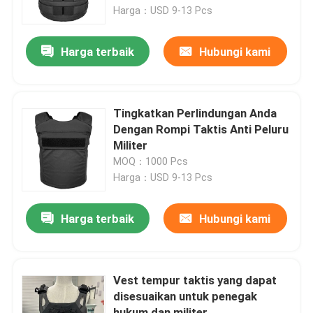
Harga：USD 9-13 Pcs
Tentang Kami
Harga terbaik
Hubungi kami
Tur Pabrik
Tingkatkan Perlindungan Anda
Kontrol Kualitas
Dengan Rompi Taktis Anti Peluru
Militer
MOQ：1000 Pcs
Berita
Harga：USD 9-13 Pcs
Minta Kutipan
Harga terbaik
Hubungi kami
Pakaian Taktis Militer
Vest tempur taktis yang dapat
disesuaikan untuk penegak
Rompi anti peluru taktis militer
hukum dan militer