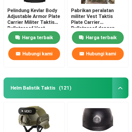
Pelindung Kevlar Body
Pabrikan peralatan
Adjustable Armor Plate
militer Vest Taktis
Carrier Militer Taktis
Plate Carrier
Bulletproof Vest
Bulletproof dengan
Dengan NIJ IIIA
Standar Militer NIJ IIIA
Harga terbaik
Harga terbaik
Hubungi kami
Hubungi kami
Helm Balistik Taktis
(121)