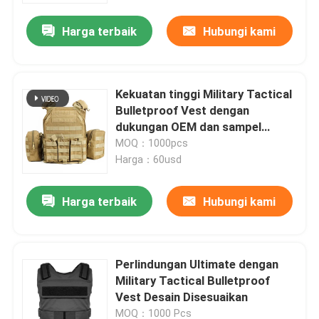
Harga terbaik
Hubungi kami
Kekuatan tinggi Military Tactical
Bulletproof Vest dengan
dukungan OEM dan sampel
tersedia
MOQ：1000pcs
Harga：60usd
Harga terbaik
Hubungi kami
Rumah
Perlindungan Ultimate dengan
Produk
Military Tactical Bulletproof
Vest Desain Disesuaikan
video
MOQ：1000 Pcs