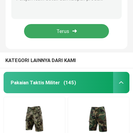
Cutstom BDU ACU Militer Kamuflase Seragam Bernapas Ripstop
Pria BDU Rip Stop Celana + Jaket EDC Celana Tempur Taktis Seragam Militer dengan Desert Digital Kamuflase
Helm Balistik Taktis
Seragam Tentara Kustom Tempur Taktis Kemeja Celana Pakaian Berburu Airsoft Camo Bdu
Cina Xinxing Tentara Militer BDU Pertempuran Gaun Seragam Militer Tentara Gurun Mauritania untuk Tentara
Pelat Balistik Militer
Tentara Tempur 210gsm Militer Taktis Memakai Seragam Kamuflase Tempur
Peralatan anti peluru
KATEGORI LAINNYA DARI KAMI
Ransel Taktis Militer
Pakaian Taktis Militer
(145)
Perlengkapan Luar Ruangan Taktis
Sepatu Taktis Tempur
Rompi Taktis Tempur