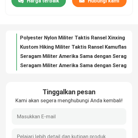
Harga terbaik
Hubungi kami
Polyester Nylon Militer Taktis Ransel Xinxing TL47 Multifungsi Multicam
Kustom Hiking Militer Taktis Ransel Kamuflase Tahan Air 50*35*20cm
Tentang Kami
Seragam Militer Amerika Sama dengan Seragam Band Tentara Jerman Malaysia
Seragam Militer Amerika Sama dengan Seragam Band Tentara Jerman Malaysia
Tur Pabrik
Poliester Militer Taktis Memakai Seragam Pakaian Tentara Layanan OEM
Militer Taktis ACU Seragam T/C 65/35 Pakaian Kamuflase Seragam Militer Rusia
Kontrol Kualitas
Cina Xinxing Cina Militer Taktis Tentara Pakaian ACU Kamuflase Seragam Pasokan
ACU Militer Taktis Memakai Seragam Set Celana Kemeja Topi Rip Stop Poly Cotton
Cina Xinxing Tahan Air Jaket Hangat Seragam Tentara Militer Seragam Kamuflase Militer untuk Dijual
Berita
Xinxing Militer Taktis Memakai Seragam Taktis Pria Set OEM
Tinggalkan pesan
Celana Pendek Taktis Pria Ripstop Militer Spandex 100% Poliester
Minta Kutipan
Kami akan segera menghubungi Anda kembali!
HPWLI SGS ISO Militer Taktis Pakai Kamuflase Setelan Katak Pasokan Set
CP Kamuflase Katak Pakaian Tempur Taktis 170gsm 175gsm Set Seragam
Pakaian Taktis Militer
Seragam BDU Seragam Tentara Taktis Seragam Kamuflase Militer
Woodland Camouflage BDU Combat Suit Army Multicam Uniform for Military
Rompi anti peluru taktis militer