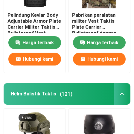
Pelindung Kevlar Body
Pabrikan peralatan
Adjustable Armor Plate
militer Vest Taktis
Carrier Militer Taktis
Plate Carrier
Bulletproof Vest
Bulletproof dengan
Dengan NIJ IIIA
Standar Militer NIJ IIIA
Harga terbaik
Harga terbaik
Hubungi kami
Hubungi kami
Helm Balistik Taktis
(121)