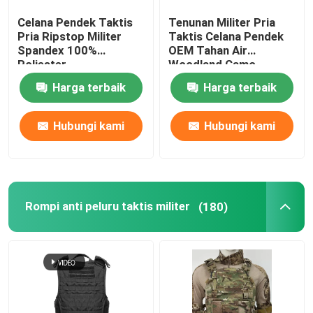
Celana Pendek Taktis
Tenunan Militer Pria
Perlengkapan Polisi Anti Kerusuhan
Pria Ripstop Militer
Taktis Celana Pendek
Spandex 100%
OEM Tahan Air
Poliester
Woodland Camo
Peralatan Militer Taktis
Harga terbaik
Harga terbaik
Hiasan Kepala Taktis Militer
Hubungi kami
Hubungi kami
Kendaraan lapis baja militer
Rompi anti peluru taktis militer
(180)
Peralatan eod
Tas Bantuan Pertama