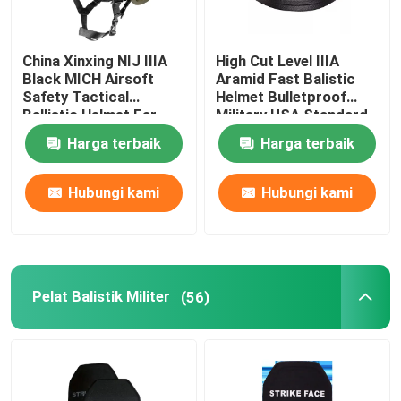
China Xinxing NIJ IIIA
High Cut Level IIIA
Black MICH Airsoft
Aramid Fast Balistic
Safety Tactical
Helmet Bulletproof
Ballistic Helmet Ear
Military USA Standard
Protection
Harga terbaik
Harga terbaik
Hubungi kami
Hubungi kami
Pelat Balistik Militer
(56)