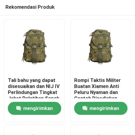
Rekomendasi Produk
Tali bahu yang dapat
Rompi Taktis Militer
disesuaikan dan NIJ IV
Buatan Xiamen Anti
Perlindungan Tingkat
Peluru Nyaman dan
Rumah
Jaket Pelatihan Sepak
Contoh Disediakan
Bola untuk Kinerja
mengirimkan
mengirimkan
Ultimate
Produk
permintaan
permintaan
video