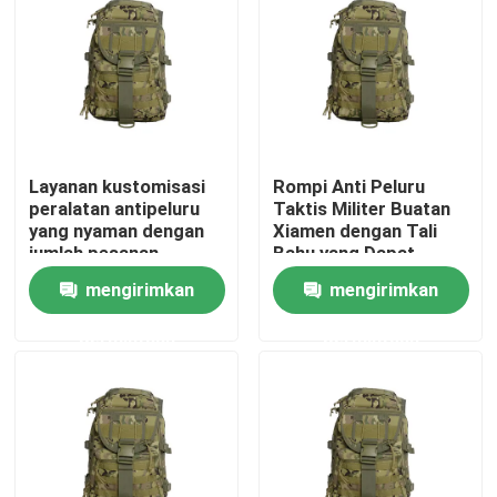
Tentang Kami
Tur Pabrik
Layanan kustomisasi
Rompi Anti Peluru
Kontrol Kualitas
peralatan antipeluru
Taktis Militer Buatan
yang nyaman dengan
Xiamen dengan Tali
jumlah pesanan
Bahu yang Dapat
Berita
minimum 1000 pcs
Disesuaikan dan
mengirimkan
mengirimkan
Sertifikasi NIJ
0101.06
permintaan
permintaan
Minta Kutipan
Pakaian Taktis Militer
Rompi anti peluru taktis militer