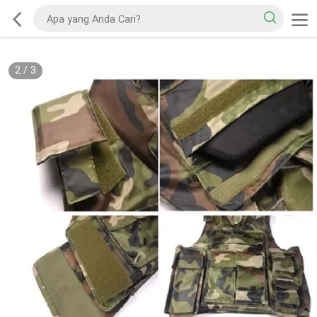
2
/
3