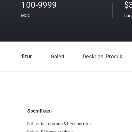
100-9999
$3
MOQ
har
fitur
Galeri
Deskripsi Produk
Spesifikasi
Bahan:
baja karbon & berlapis nikel
Pabrik:
54 basis produksi