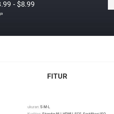
.99 - $8.99
ga
FITUR
ukuran:
S-M-L
Kualitas:
Standar NIJ, HPWLI, SGS, Sertifikasi ISO,