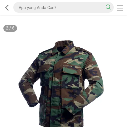
2
/
6