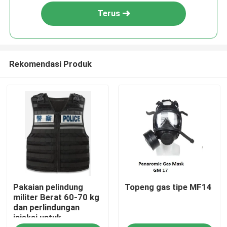
Terus
Rekomendasi Produk
Rumah
Pakaian pelindung
Topeng gas tipe MF14
Produk
militer Berat 60-70 kg
dan perlindungan
injeksi untuk
video