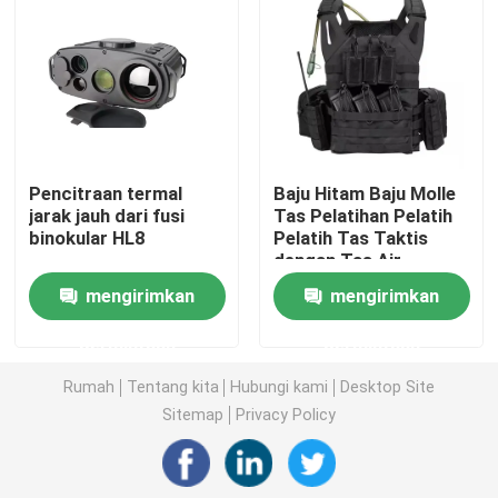
Helm Balistik Taktis
Pelat Balistik Militer
Pencitraan termal
Baju Hitam Baju Molle
Peralatan anti peluru
jarak jauh dari fusi
Tas Pelatihan Pelatih
binokular HL8
Pelatih Tas Taktis
dengan Tas Air
Ransel Taktis Militer
mengirimkan
mengirimkan
Perlengkapan Luar Ruangan Taktis
permintaan
permintaan
Rumah
Tentang kita
Hubungi kami
Desktop Site
Sepatu Taktis Tempur
Sitemap
Privacy Policy
Rompi Taktis Tempur