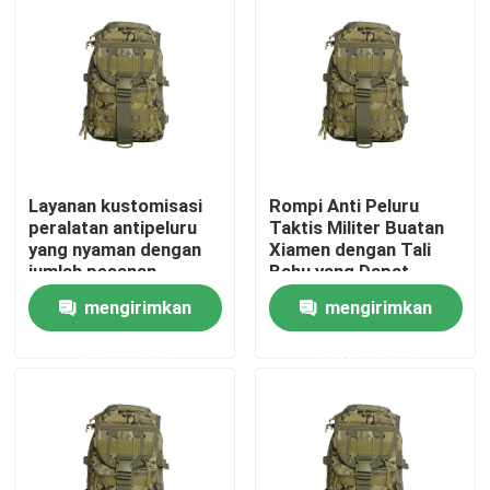
Tentang Kami
Tur Pabrik
Kontrol Kualitas
Layanan kustomisasi
Rompi Anti Peluru
peralatan antipeluru
Taktis Militer Buatan
yang nyaman dengan
Xiamen dengan Tali
Berita
jumlah pesanan
Bahu yang Dapat
minimum 1000 pcs
Disesuaikan dan
mengirimkan
mengirimkan
Sertifikasi NIJ
0101.06
Minta Kutipan
permintaan
permintaan
Pakaian Taktis Militer
Rompi anti peluru taktis militer