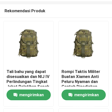
Rekomendasi Produk
Tali bahu yang dapat
Rompi Taktis Militer
disesuaikan dan NIJ IV
Buatan Xiamen Anti
Rumah
Perlindungan Tingkat
Peluru Nyaman dan
Jaket Pelatihan Sepak
Contoh Disediakan
Bola untuk Kinerja
mengirimkan
mengirimkan
Produk
Ultimate
permintaan
permintaan
video