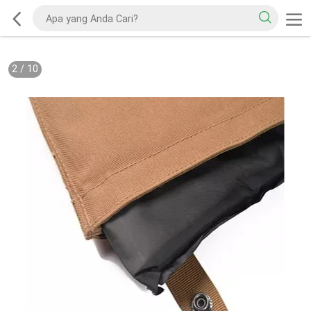
2
/
10