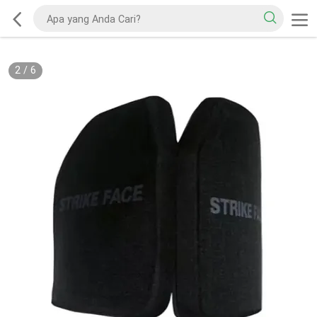
2
/
6