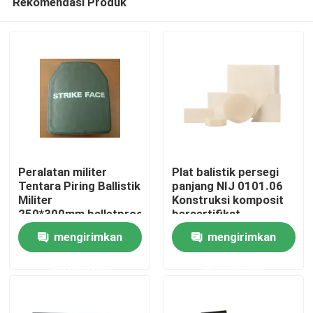
Rekomendasi Produk
Peralatan militer
Plat balistik persegi
Tentara Piring Ballistik
panjang NIJ 0101.06
Militer
Konstruksi komposit
250*300mm,balletproof
bersertifikat
Rumah
palte
mengirimkan
mengirimkan
Produk
permintaan
permintaan
video