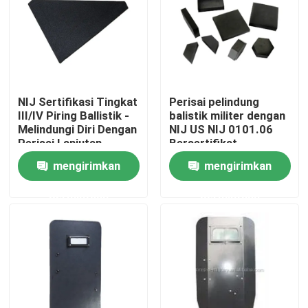
Tentang Kami
Tur Pabrik
NIJ Sertifikasi Tingkat
Perisai pelindung
III/IV Piring Ballistik -
balistik militer dengan
Kontrol Kualitas
Melindungi Diri Dengan
NIJ US NIJ 0101.06
Perisai Lanjutan
Bersertifikat
mengirimkan
mengirimkan
Berita
permintaan
permintaan
Minta Kutipan
Pakaian Taktis Militer
Rompi anti peluru taktis militer