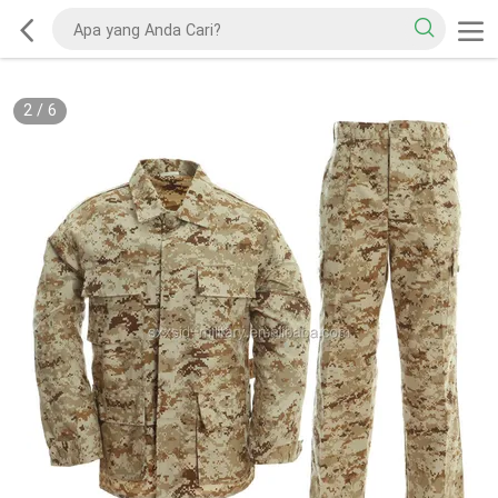
2
/
6