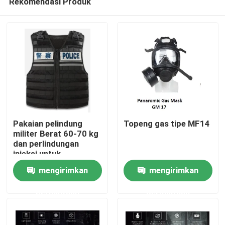
Rekomendasi Produk
Pakaian pelindung
Topeng gas tipe MF14
militer Berat 60-70 kg
dan perlindungan
injeksi untuk
Rumah
ukuran/tinggi/berat/area
mengirimkan
mengirimkan
pelindung
Produk
permintaan
permintaan
video