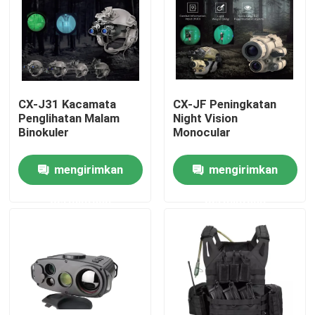
Tentang Kami
Tur Pabrik
CX-J31 Kacamata
CX-JF Peningkatan
Penglihatan Malam
Night Vision
Kontrol Kualitas
Binokuler
Monocular
mengirimkan
mengirimkan
Berita
permintaan
permintaan
Minta Kutipan
Pakaian Taktis Militer
Rompi anti peluru taktis militer