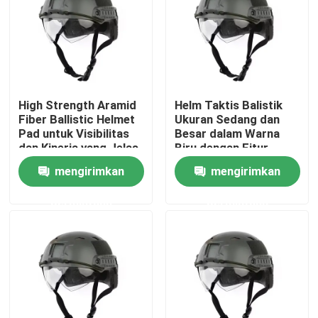
Tentang Kami
Tur Pabrik
High Strength Aramid
Helm Taktis Balistik
Fiber Ballistic Helmet
Ukuran Sedang dan
Kontrol Kualitas
Pad untuk Visibilitas
Besar dalam Warna
dan Kinerja yang Jelas
Biru dengan Fitur
Tahan Air
mengirimkan
mengirimkan
Berita
permintaan
permintaan
Minta Kutipan
Pakaian Taktis Militer
Rompi anti peluru taktis militer