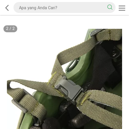
2
/
2