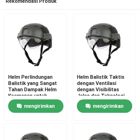
Rekomendasi Produk
Helm Perlindungan
Helm Balistik Taktis
Balistik yang Sangat
dengan Ventilasi
Tahan Dampak Helm
dengan Visibilitas
Keamanan untuk
Jelas dan Teknologi
Rumah
Perlindungan Tahan
Anti-Spall
mengirimkan
mengirimkan
Dampak
Produk
permintaan
permintaan
video