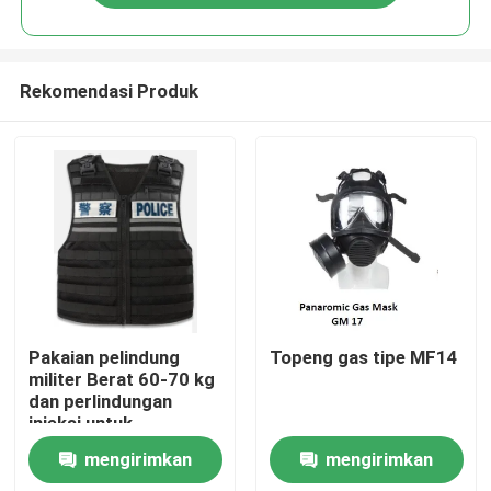
Rekomendasi Produk
Rumah
Pakaian pelindung
Topeng gas tipe MF14
militer Berat 60-70 kg
dan perlindungan
Produk
injeksi untuk
ukuran/tinggi/berat/area
mengirimkan
mengirimkan
pelindung
video