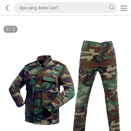
2
/
2