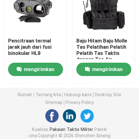
Helm Balistik Taktis
Pelat Balistik Militer
Pencitraan termal
Baju Hitam Baju Molle
jarak jauh dari fusi
Tas Pelatihan Pelatih
binokular HL8
Pelatih Tas Taktis
Peralatan anti peluru
dengan Tas Air
mengirimkan
mengirimkan
Ransel Taktis Militer
permintaan
permintaan
Perlengkapan Luar Ruangan Taktis
Rumah
Tentang kita
Hubungi kami
Desktop Site
Sitemap
Privacy Policy
Sepatu Taktis Tempur
Kualitas
Pakaian Taktis Militer
Pabrik
Rompi Taktis Tempur
cina.Copyright © 2026 Shenzhen Xinxing