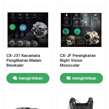
permintaan
permintaan
Tentang Kami
Tur Pabrik
Kontrol Kualitas
CX-J31 Kacamata
CX-JF Peningkatan
Berita
Penglihatan Malam
Night Vision
Binokuler
Monocular
Minta Kutipan
mengirimkan
mengirimkan
permintaan
permintaan
Pakaian Taktis Militer
Rompi anti peluru taktis militer