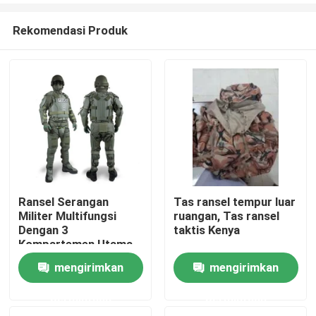
Rekomendasi Produk
Ransel Serangan
Tas ransel tempur luar
Militer Multifungsi
ruangan, Tas ransel
Rumah
Dengan 3
taktis Kenya
Kompartemen Utama
Dan Sistem MOLLE
mengirimkan
mengirimkan
Produk
permintaan
permintaan
video