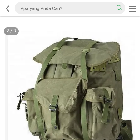
2
/
3