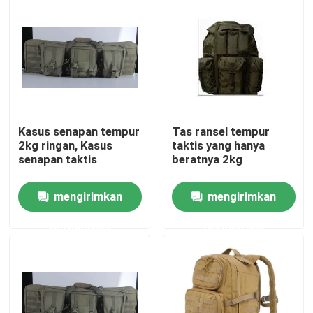
Tentang Kami
Tur Pabrik
Kontrol Kualitas
Kasus senapan tempur
Tas ransel tempur
2kg ringan, Kasus
taktis yang hanya
senapan taktis
beratnya 2kg
Berita
mengirimkan
mengirimkan
Minta Kutipan
permintaan
permintaan
Pakaian Taktis Militer
Rompi anti peluru taktis militer