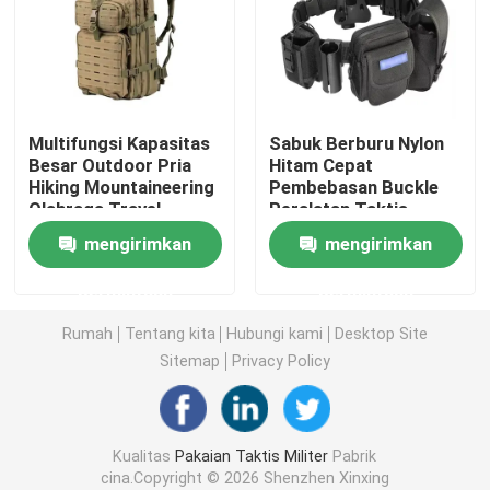
Helm Balistik Taktis
Pelat Balistik Militer
Multifungsi Kapasitas
Sabuk Berburu Nylon
Besar Outdoor Pria
Hitam Cepat
Hiking Mountaineering
Pembebasan Buckle
Peralatan anti peluru
Olahraga Travel
Peralatan Taktis
Camping Rucksack
Pelatihan Molle
mengirimkan
mengirimkan
Tas ransel Asal Taktis
Holster Sabuk Taktis
Ransel Taktis Militer
Pria
permintaan
permintaan
Perlengkapan Luar Ruangan Taktis
Rumah
Tentang kita
Hubungi kami
Desktop Site
Sitemap
Privacy Policy
Sepatu Taktis Tempur
Kualitas
Pakaian Taktis Militer
Pabrik
Rompi Taktis Tempur
cina.Copyright © 2026 Shenzhen Xinxing