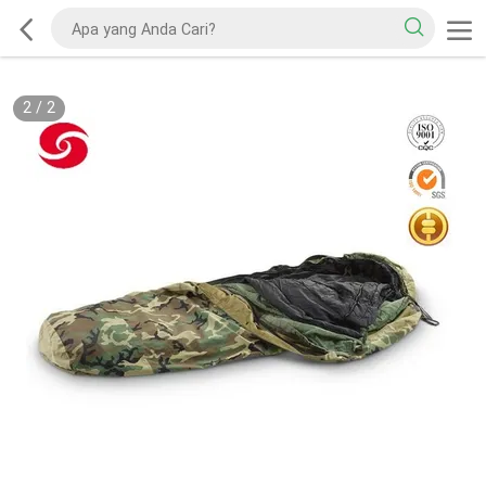
2
/
2