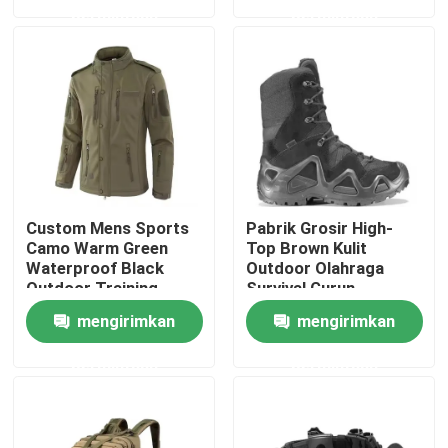
permintaan
permintaan
Tentang Kami
Tur Pabrik
Kontrol Kualitas
Custom Mens Sports
Pabrik Grosir High-
Berita
Camo Warm Green
Top Brown Kulit
Waterproof Black
Outdoor Olahraga
Outdoor Training
Survival Gurun
Softshell Polar Fleece
Keamanan Taktis
Minta Kutipan
mengirimkan
mengirimkan
Angkatan Laut Musim
Combat Boots
Dingin Jaket Taktis
permintaan
permintaan
Pakaian Taktis Militer
Rompi anti peluru taktis militer