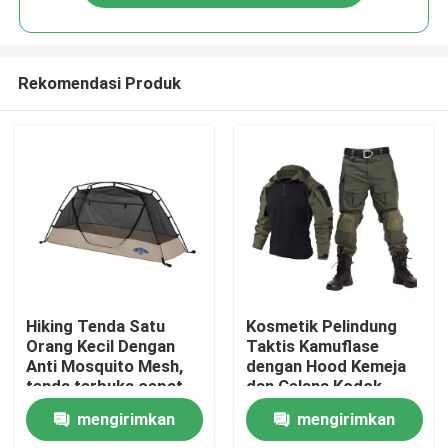
Rekomendasi Produk
Rumah
Hiking Tenda Satu
Kosmetik Pelindung
Orang Kecil Dengan
Taktis Kamuflase
Anti Mosquito Mesh,
dengan Hood Kemeja
Produk
tenda terbuka cepat
dan Celana Kodok
Pelatihan Bernafas
mengirimkan
mengirimkan
video