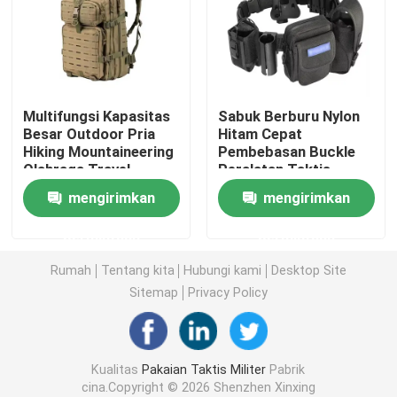
Helm Balistik Taktis
Pelat Balistik Militer
Multifungsi Kapasitas
Sabuk Berburu Nylon
Besar Outdoor Pria
Hitam Cepat
Hiking Mountaineering
Pembebasan Buckle
Peralatan anti peluru
Olahraga Travel
Peralatan Taktis
Camping Rucksack
Pelatihan Molle
mengirimkan
mengirimkan
Tas ransel Asal Taktis
Holster Sabuk Taktis
Ransel Taktis Militer
Pria
permintaan
permintaan
Perlengkapan Luar Ruangan Taktis
Rumah
Tentang kita
Hubungi kami
Desktop Site
Sitemap
Privacy Policy
Sepatu Taktis Tempur
Kualitas
Pakaian Taktis Militer
Pabrik
Rompi Taktis Tempur
cina.Copyright © 2026 Shenzhen Xinxing