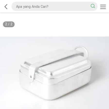
2
/
2