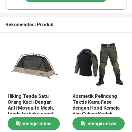
Rekomendasi Produk
Rumah
Hiking Tenda Satu
Kosmetik Pelindung
Orang Kecil Dengan
Taktis Kamuflase
Anti Mosquito Mesh,
dengan Hood Kemeja
Produk
tenda terbuka cepat
dan Celana Kodok
Pelatihan Bernafas
mengirimkan
mengirimkan
video