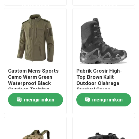
permintaan
permintaan
Tentang Kami
Tur Pabrik
Kontrol Kualitas
Custom Mens Sports
Pabrik Grosir High-
Berita
Camo Warm Green
Top Brown Kulit
Waterproof Black
Outdoor Olahraga
Outdoor Training
Survival Gurun
Softshell Polar Fleece
Keamanan Taktis
Minta Kutipan
mengirimkan
mengirimkan
Angkatan Laut Musim
Combat Boots
Dingin Jaket Taktis
permintaan
permintaan
Pakaian Taktis Militer
Rompi anti peluru taktis militer