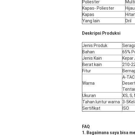
Poliester
Mult
Kapas- Poliester
Hijau
Kapas
Hita
Yang lain
Dril
Deskripsi Produksi
Jenis Produk
Serag
Bahan
65% Po
Jenis Kain
Kepar 
Berat kain
210-2
Fitur
Bernap
A-TACS
Warna
Desert
Tentar
Ukuran
XS, S, 
Tahan luntur warna
3-5Kel
Sertifikat
ISO
FAQ
1. Bagaimana saya bisa 