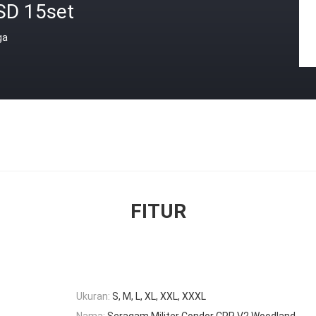
SD 15set
ga
FITUR
Ukuran:
S, M, L, XL, XXL, XXXL
Nama:
Seragam Militer Condor CPR V2 Woodland