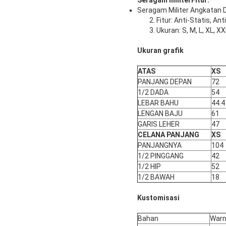
Seragam militer
Fitur:
Seragam Militer Angkatan Da
2. Fitur: Anti-Statis, A
3. Ukuran: S, M, L, XL, X
Ukuran grafik
ATAS
XS
PANJANG DEPAN
72
1/2 DADA
54
LEBAR BAHU
44.4
LENGAN BAJU
61
GARIS LEHER
47
CELANA PANJANG
XS
PANJANGNYA
104
1/2 PINGGANG
42
1/2 HIP
52
1/2 BAWAH
18
Kustomisasi
Bahan
War