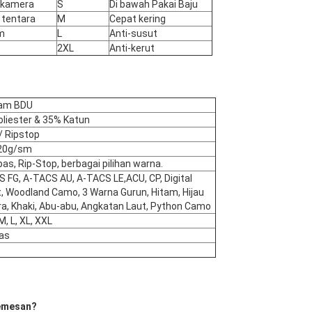
ikamera
S
Di bawah Pakai Baju
 tentara
M
Cepat kering
m
L
Anti-susut
2XL
Anti-kerut
am BDU
liester & 35% Katun
/ Ripstop
20g/sm
as, Rip-Stop, berbagai pilihan warna.
 FG, A-TACS AU, A-TACS LE,ACU, CP, Digital
, Woodland Camo, 3 Warna Gurun, Hitam, Hijau
a, Khaki, Abu-abu, Angkatan Laut, Python Camo
M, L, XL, XXL
as
memesan?