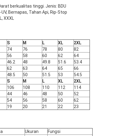
rat berkualitas tinggi. Jenis: BDU
nti-UV, Bernapas, Tahan Api, Rip-Stop
XL, XXXL
S
M
L
XL
2XL
74
76
78
80
82
56
58
60
62
64
46.2
48
49.8
51.6
53.4
62
63
64
65
66
48.5
50
51.5
53
54.5
S
M
L
XL
2XL
106
108
110
112
114
44
46
48
50
52
54
56
58
60
62
19
20
21
22
23
na
Ukuran
Fungsi