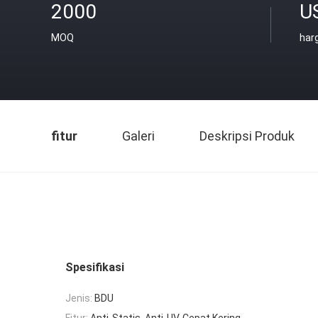
2000
U
MOQ
har
fitur
Galeri
Deskripsi Produk
Spesifikasi
Jenis:
BDU
Fitur:
Anti-Statis, Anti-UV, Cepat Kering