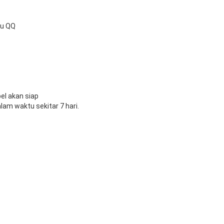
au QQ
el akan siap
lam waktu sekitar 7 hari.