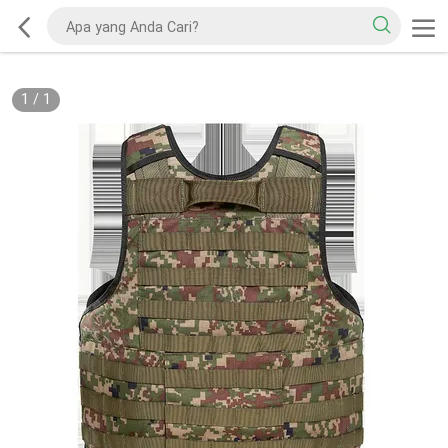
1
/
1