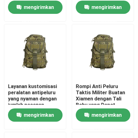
Bola untuk Kinerja
mengirimkan
mengirimkan
Ultimate
permintaan
permintaan
Layanan kustomisasi
Rompi Anti Peluru
peralatan antipeluru
Taktis Militer Buatan
Rumah
yang nyaman dengan
Xiamen dengan Tali
jumlah pesanan
Bahu yang Dapat
minimum 1000 pcs
Disesuaikan dan
mengirimkan
mengirimkan
Produk
Sertifikasi NIJ
0101.06
permintaan
permintaan
video