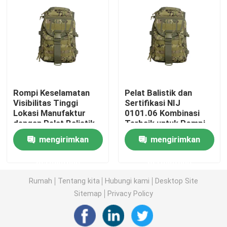
Tentang Kami
Tur Pabrik
Rompi Keselamatan
Pelat Balistik dan
Kontrol Kualitas
Visibilitas Tinggi
Sertifikasi NIJ
Lokasi Manufaktur
0101.06 Kombinasi
dengan Pelat Balistik
Terbaik untuk Rompi
Berita
Termasuk
Anti Peluru Taktis
mengirimkan
mengirimkan
Militer Kami
Minta Kutipan
permintaan
permintaan
Rumah
Tentang kita
Hubungi kami
Desktop Site
Pakaian Taktis Militer
Sitemap
Privacy Policy
Rompi anti peluru taktis militer