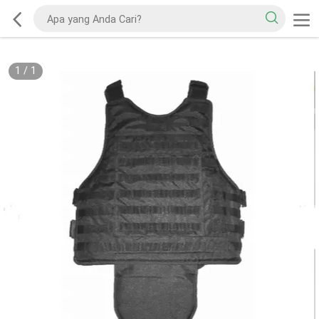
1
/
1