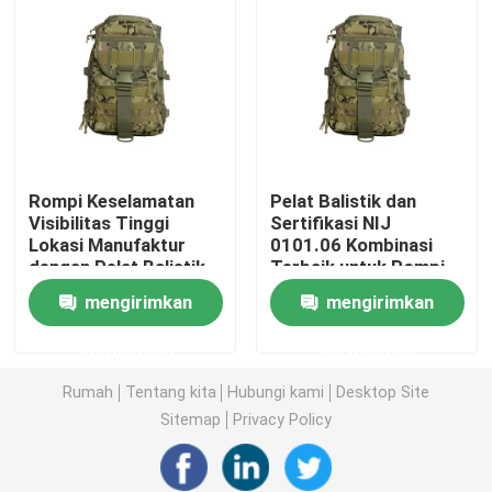
Tentang Kami
Tur Pabrik
Rompi Keselamatan
Pelat Balistik dan
Kontrol Kualitas
Visibilitas Tinggi
Sertifikasi NIJ
Lokasi Manufaktur
0101.06 Kombinasi
dengan Pelat Balistik
Terbaik untuk Rompi
Berita
Termasuk
Anti Peluru Taktis
mengirimkan
mengirimkan
Militer Kami
Minta Kutipan
permintaan
permintaan
Rumah
Tentang kita
Hubungi kami
Desktop Site
Pakaian Taktis Militer
Sitemap
Privacy Policy
Rompi anti peluru taktis militer