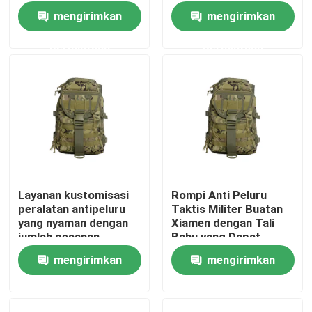
Bola untuk Kinerja
mengirimkan
mengirimkan
Ultimate
permintaan
permintaan
Layanan kustomisasi
Rompi Anti Peluru
peralatan antipeluru
Taktis Militer Buatan
Rumah
yang nyaman dengan
Xiamen dengan Tali
jumlah pesanan
Bahu yang Dapat
minimum 1000 pcs
Disesuaikan dan
mengirimkan
mengirimkan
Produk
Sertifikasi NIJ
0101.06
permintaan
permintaan
video