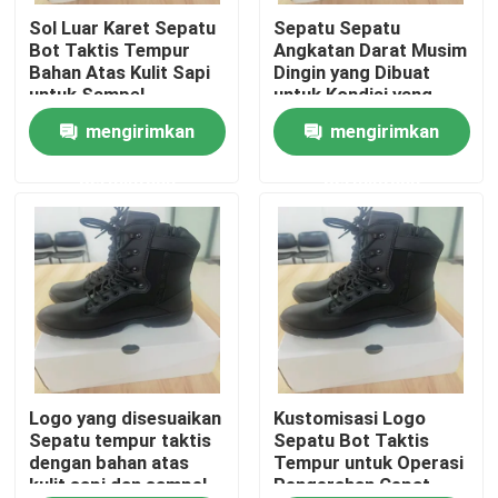
Sol Luar Karet Sepatu
Sepatu Sepatu
Bot Taktis Tempur
Angkatan Darat Musim
Tentang Kami
Bahan Atas Kulit Sapi
Dingin yang Dibuat
untuk Sampel
untuk Kondisi yang
Sulit
mengirimkan
mengirimkan
Tur Pabrik
permintaan
permintaan
Kontrol Kualitas
Berita
Minta Kutipan
Pakaian Taktis Militer
Logo yang disesuaikan
Kustomisasi Logo
Sepatu tempur taktis
Sepatu Bot Taktis
dengan bahan atas
Tempur untuk Operasi
kulit sapi dan sampel
Pengerahan Cepat
Rompi anti peluru taktis militer