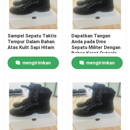
Sampel Sepatu Taktis
Dapatkan Tangan
Tempur Dalam Bahan
Anda pada Dms
Atas Kulit Sapi Hitam
Sepatu Militer Dengan
Bahan Karet Outsole
mengirimkan
mengirimkan
permintaan
permintaan
Rumah
Produk
video