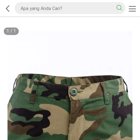
1
/
1