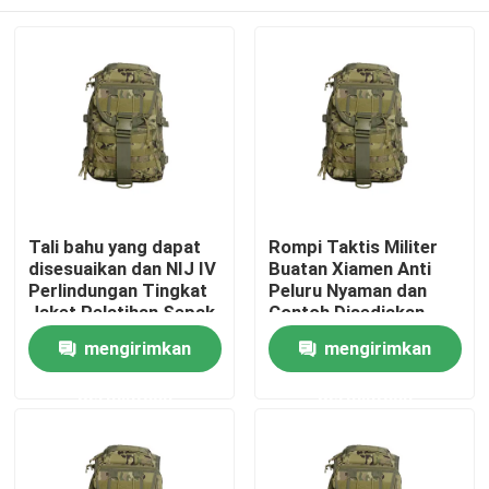
Tali bahu yang dapat
Rompi Taktis Militer
disesuaikan dan NIJ IV
Buatan Xiamen Anti
Perlindungan Tingkat
Peluru Nyaman dan
Jaket Pelatihan Sepak
Contoh Disediakan
Bola untuk Kinerja
Rumah
mengirimkan
mengirimkan
Ultimate
permintaan
permintaan
Produk
video