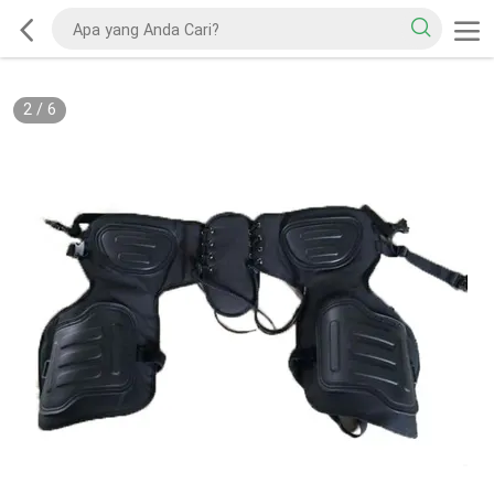
2
/
6