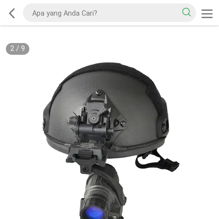
2
/
9