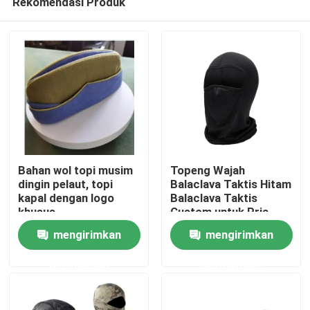
Rekomendasi Produk
Bahan wol topi musim
Topeng Wajah
dingin pelaut, topi
Balaclava Taktis Hitam
kapal dengan logo
Balaclava Taktis
khusus
Custom untuk Pria
Rumah
olahraga perjalanan
mengirimkan
mengirimkan
luar ruangan
Produk
permintaan
permintaan
video