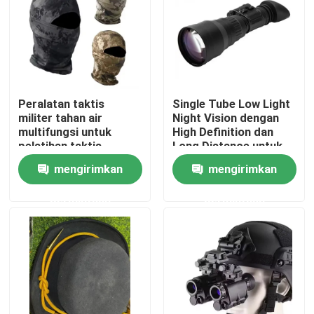
Tentang Kami
Tur Pabrik
Peralatan taktis
Single Tube Low Light
militer tahan air
Night Vision dengan
Kontrol Kualitas
multifungsi untuk
High Definition dan
pelatihan taktis
Long Distance untuk
latihan taktis di luar
mengirimkan
mengirimkan
Berita
ruangan
permintaan
permintaan
Minta Kutipan
Pakaian Taktis Militer
Rompi anti peluru taktis militer