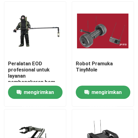
Peralatan EOD
Robot Pramuka
profesional untuk
TinyMole
layanan
pembongkaran bom
yang aman dan efektif
mengirimkan
mengirimkan
Rumah
permintaan
permintaan
Produk
video