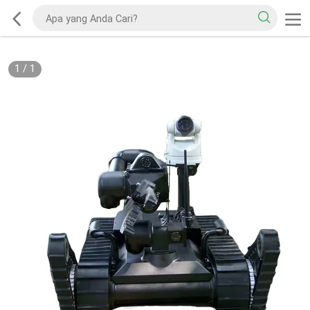
1
/
1