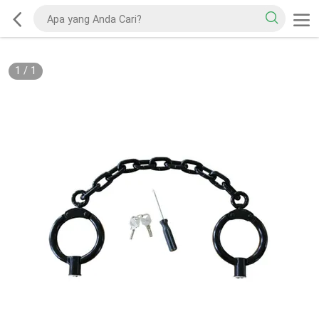
1
/
1