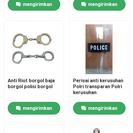
mengirimkan
mengirimkan
permintaan
permintaan
Tentang Kami
Tur Pabrik
Kontrol Kualitas
Berita
Anti Riot borgol baja
Perisai anti kerusuhan
borgol polisi borgol
Polri transparan Polri
Minta Kutipan
kerusuhan
mengirimkan
mengirimkan
Pakaian Taktis Militer
permintaan
permintaan
Rompi anti peluru taktis militer