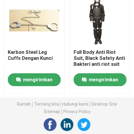
Helm Balistik Taktis
Pelat Balistik Militer
Karbon Steel Leg
Full Body Anti Riot
Peralatan anti peluru
Cuffs Dengan Kunci
Suit, Black Safety Anti
Bakteri anti riot suit
Ransel Taktis Militer
mengirimkan
mengirimkan
Perlengkapan Luar Ruangan Taktis
permintaan
permintaan
Rumah
Tentang kita
Hubungi kami
Desktop Site
Sepatu Taktis Tempur
Sitemap
Privacy Policy
Rompi Taktis Tempur