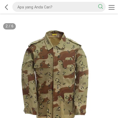
2
/
6