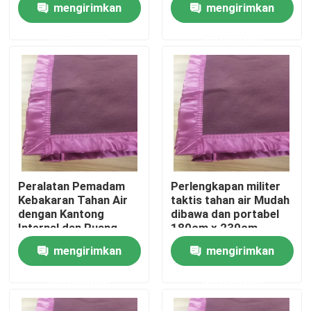
mengirimkan
mengirimkan
opsional
pembersihan yang
mudah
permintaan
permintaan
Tentang Kami
Tur Pabrik
Kontrol Kualitas
Berita
Peralatan Pemadam
Perlengkapan militer
Kebakaran Tahan Air
taktis tahan air Mudah
dengan Kantong
dibawa dan portabel
Minta Kutipan
Internal dan Ruang
180cm x 230cm
Penyimpanan Opsional
mengirimkan
mengirimkan
Pakaian Taktis Militer
permintaan
permintaan
Rompi anti peluru taktis militer