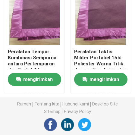
Helm Balistik Taktis
Pelat Balistik Militer
Peralatan Tempur
Peralatan Taktis
Peralatan anti peluru
Kombinasi Sempurna
Militer Portabel 15%
antara Pertempuran
Poliester Warna Titik
dan Portabilitas
dengan Tas Jinjing dan
Ransel Taktis Militer
Portabel
mengirimkan
mengirimkan
Perlengkapan Luar Ruangan Taktis
permintaan
permintaan
Rumah
Tentang kita
Hubungi kami
Desktop Site
Sepatu Taktis Tempur
Sitemap
Privacy Policy
Rompi Taktis Tempur