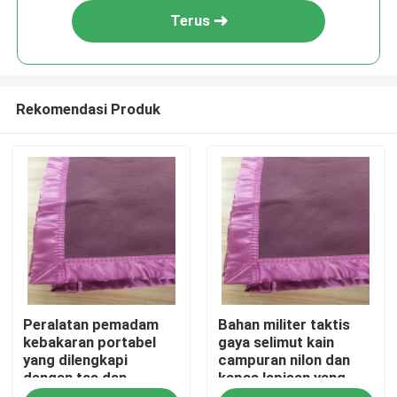
Terus
Rekomendasi Produk
Rumah
Peralatan pemadam
Bahan militer taktis
Produk
kebakaran portabel
gaya selimut kain
yang dilengkapi
campuran nilon dan
dengan tas dan
kapas lapisan yang
video
kantong internal
dapat dilepas untuk