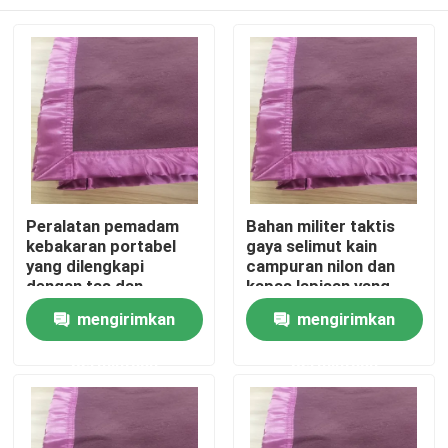
Peralatan pemadam
Bahan militer taktis
kebakaran portabel
gaya selimut kain
yang dilengkapi
campuran nilon dan
dengan tas dan
kapas lapisan yang
kantong internal
dapat dilepas untuk
Rumah
mengirimkan
mengirimkan
opsional
pembersihan yang
mudah
permintaan
permintaan
Produk
video