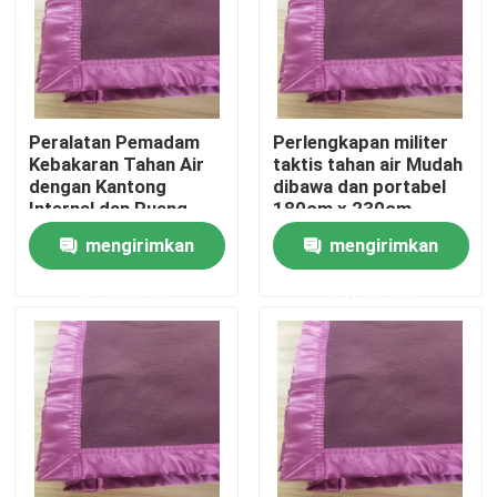
Tentang Kami
Tur Pabrik
Peralatan Pemadam
Perlengkapan militer
Kebakaran Tahan Air
taktis tahan air Mudah
dengan Kantong
dibawa dan portabel
Kontrol Kualitas
Internal dan Ruang
180cm x 230cm
Penyimpanan Opsional
mengirimkan
mengirimkan
Berita
permintaan
permintaan
Minta Kutipan
Pakaian Taktis Militer
Rompi anti peluru taktis militer