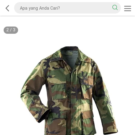
2
/
3