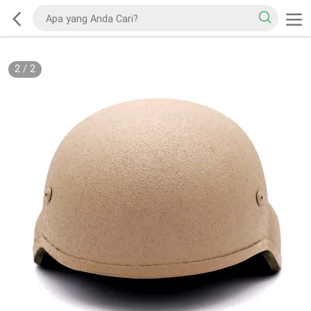
2
/
2