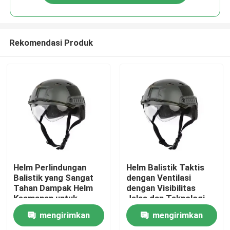
Rekomendasi Produk
Rumah
Helm Perlindungan
Helm Balistik Taktis
Balistik yang Sangat
dengan Ventilasi
Tahan Dampak Helm
dengan Visibilitas
Produk
Keamanan untuk
Jelas dan Teknologi
Perlindungan Tahan
Anti-Spall
mengirimkan
mengirimkan
Dampak
video