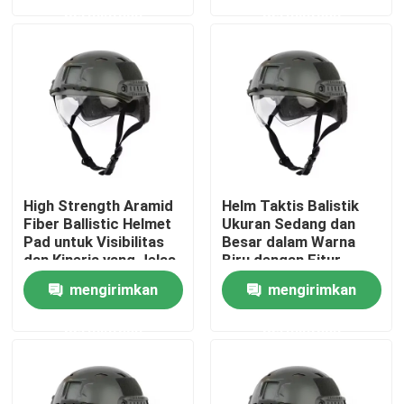
permintaan
permintaan
Tentang Kami
Tur Pabrik
Kontrol Kualitas
High Strength Aramid
Helm Taktis Balistik
Berita
Fiber Ballistic Helmet
Ukuran Sedang dan
Pad untuk Visibilitas
Besar dalam Warna
dan Kinerja yang Jelas
Biru dengan Fitur
Tahan Air
Minta Kutipan
mengirimkan
mengirimkan
permintaan
permintaan
Pakaian Taktis Militer
Rompi anti peluru taktis militer