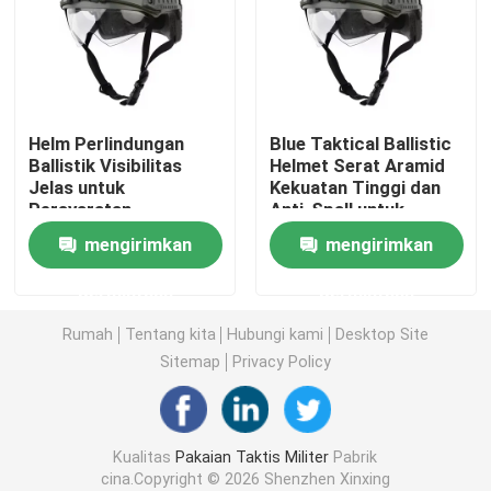
Helm Balistik Taktis
Pelat Balistik Militer
Helm Perlindungan
Blue Taktical Ballistic
Ballistik Visibilitas
Helmet Serat Aramid
Jelas untuk
Kekuatan Tinggi dan
Peralatan anti peluru
Persyaratan
Anti-Spall untuk
Pelanggan
Perlindungan Top
mengirimkan
mengirimkan
Notch
Ransel Taktis Militer
permintaan
permintaan
Perlengkapan Luar Ruangan Taktis
Rumah
Tentang kita
Hubungi kami
Desktop Site
Sitemap
Privacy Policy
Sepatu Taktis Tempur
Kualitas
Pakaian Taktis Militer
Pabrik
Rompi Taktis Tempur
cina.Copyright © 2026 Shenzhen Xinxing