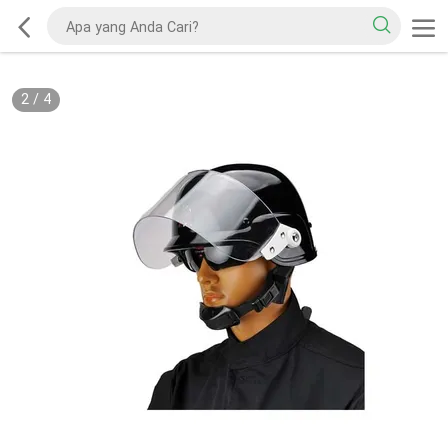
2
/
4