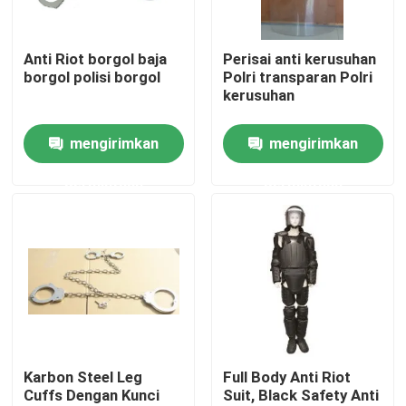
Tentang Kami
Anti Riot borgol baja
Perisai anti kerusuhan
borgol polisi borgol
Polri transparan Polri
kerusuhan
Tur Pabrik
mengirimkan
mengirimkan
Kontrol Kualitas
permintaan
permintaan
Berita
Minta Kutipan
Pakaian Taktis Militer
Karbon Steel Leg
Full Body Anti Riot
Cuffs Dengan Kunci
Suit, Black Safety Anti
Rompi anti peluru taktis militer