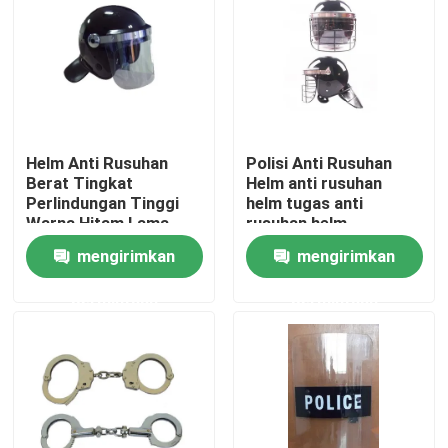
Helm Anti Rusuhan
Polisi Anti Rusuhan
Berat Tingkat
Helm anti rusuhan
Perlindungan Tinggi
helm tugas anti
Warna Hitam Lama
rusuhan helm
mengirimkan
mengirimkan
permintaan
permintaan
Rumah
Produk
video