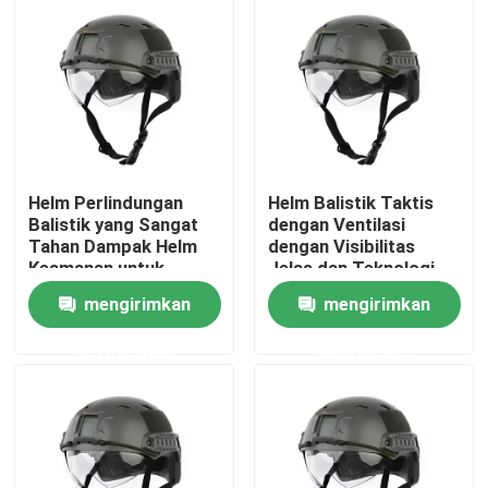
Helm Perlindungan
Helm Balistik Taktis
Balistik yang Sangat
dengan Ventilasi
Tahan Dampak Helm
dengan Visibilitas
Keamanan untuk
Jelas dan Teknologi
Perlindungan Tahan
Anti-Spall
mengirimkan
mengirimkan
Dampak
Rumah
permintaan
permintaan
Produk
video