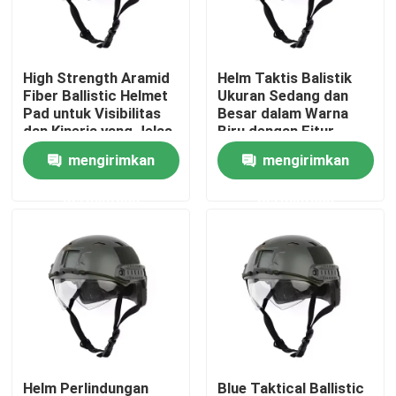
Tentang Kami
High Strength Aramid
Helm Taktis Balistik
Fiber Ballistic Helmet
Ukuran Sedang dan
Tur Pabrik
Pad untuk Visibilitas
Besar dalam Warna
dan Kinerja yang Jelas
Biru dengan Fitur
Tahan Air
mengirimkan
mengirimkan
Kontrol Kualitas
permintaan
permintaan
Berita
Minta Kutipan
Pakaian Taktis Militer
Rompi anti peluru taktis militer
Helm Perlindungan
Blue Taktical Ballistic