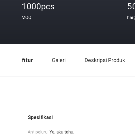
1000pcs
5
MOQ
har
fitur
Galeri
Deskripsi Produk
Spesifikasi
Antipeluru:
Ya, aku tahu.