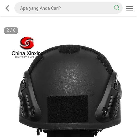
2
/
6