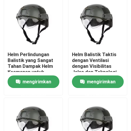
Helm Perlindungan
Helm Balistik Taktis
Balistik yang Sangat
dengan Ventilasi
Tahan Dampak Helm
dengan Visibilitas
Keamanan untuk
Jelas dan Teknologi
Perlindungan Tahan
Anti-Spall
mengirimkan
mengirimkan
Dampak
Rumah
permintaan
permintaan
Produk
video