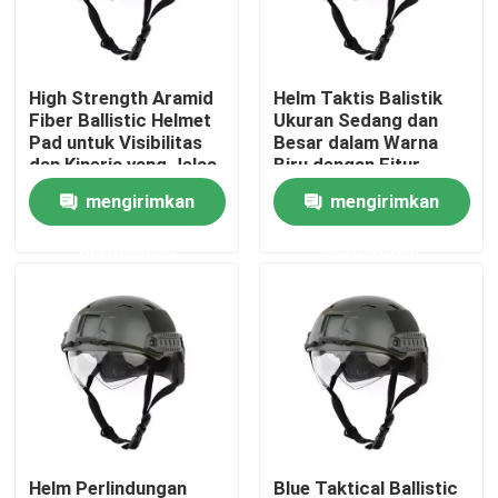
Tentang Kami
High Strength Aramid
Helm Taktis Balistik
Fiber Ballistic Helmet
Ukuran Sedang dan
Tur Pabrik
Pad untuk Visibilitas
Besar dalam Warna
dan Kinerja yang Jelas
Biru dengan Fitur
Tahan Air
mengirimkan
mengirimkan
Kontrol Kualitas
permintaan
permintaan
Berita
Minta Kutipan
Pakaian Taktis Militer
Rompi anti peluru taktis militer
Helm Perlindungan
Blue Taktical Ballistic