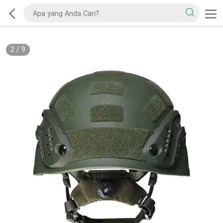
2
/
9