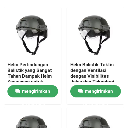
Helm Perlindungan
Helm Balistik Taktis
Balistik yang Sangat
dengan Ventilasi
Tahan Dampak Helm
dengan Visibilitas
Keamanan untuk
Jelas dan Teknologi
Perlindungan Tahan
Anti-Spall
Rumah
mengirimkan
mengirimkan
Dampak
permintaan
permintaan
Produk
video