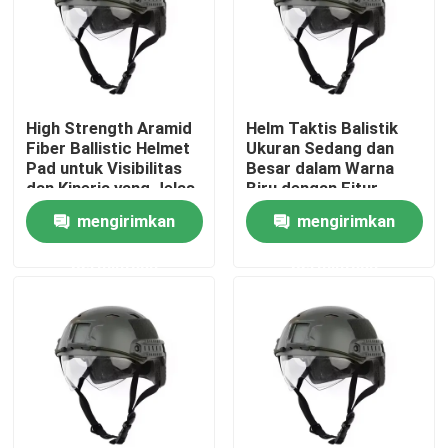
Tentang Kami
Tur Pabrik
High Strength Aramid
Helm Taktis Balistik
Fiber Ballistic Helmet
Ukuran Sedang dan
Pad untuk Visibilitas
Besar dalam Warna
Kontrol Kualitas
dan Kinerja yang Jelas
Biru dengan Fitur
Tahan Air
mengirimkan
mengirimkan
Berita
permintaan
permintaan
Minta Kutipan
Pakaian Taktis Militer
Rompi anti peluru taktis militer