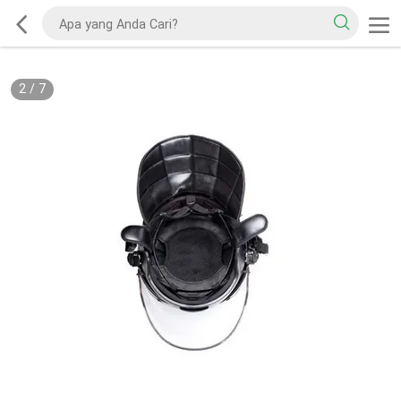
2
/
7