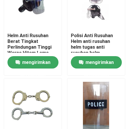
Helm Anti Rusuhan
Polisi Anti Rusuhan
Berat Tingkat
Helm anti rusuhan
Perlindungan Tinggi
helm tugas anti
Warna Hitam Lama
rusuhan helm
mengirimkan
mengirimkan
permintaan
permintaan
Rumah
Produk
video