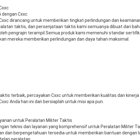
 Cxxc
i dengan Cxxc
s Cxxc dirancang untuk memberikan tingkat perlindungan dan keamanan
ralatan taktis, dan persenjataan taktis kami semuanya dibuat dari bah
 oleh pengrajin terampil.Semua produk kami memenuhi standar sertifik
ikan mereka memberikan perlindungan dan daya tahan maksimal.
taktis terbaik, percayakan Cxxc untuk memberikan kualitas dan kinerja
 Cxxc Anda hari ini dan bersiaplah untuk misi apa pun.
anan untuk Peralatan Militer Taktis
an teknis dan layanan yang komprehensif untuk Peralatan Militer Ta
n dan berpengetahuan tersedia untuk memberikan bantuan dengan la
elan peralatan