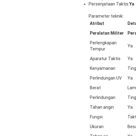
Persenjataan Taktis:
Ya
Parameter teknik:
Atribut
Deta
Peralatan Militer
Pera
Perlengkapan
Ya
Tempur
Aparatur Taktis
Ya
Kenyamanan
Ting
Perlindungan UV
Ya
Berat
Lam
Perlindungan
Ting
Tahan angin
Ya
Fungsi
Takt
Ukuran
Besa