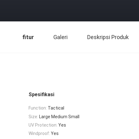
fitur
Galeri
Deskripsi Produk
Spesifikasi
Function:
Tactical
Size:
Large Medium Small
UV Protection:
Yes
Windproof:
Yes