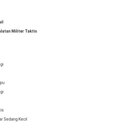
il
latan Militer Taktis
gi
pu
gi
is
r Sedang Kecil