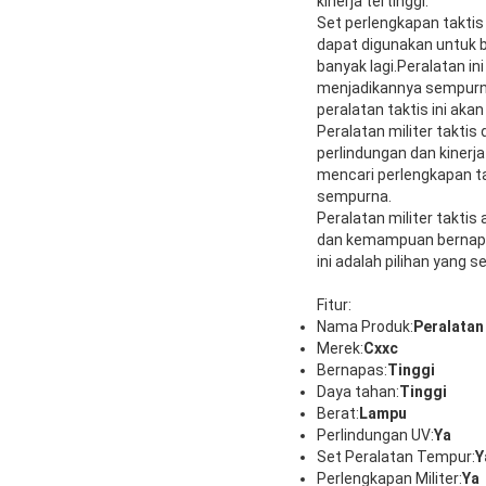
kinerja tertinggi.
Set perlengkapan taktis
dapat digunakan untuk b
banyak lagi.Peralatan i
menjadikannya sempurna
peralatan taktis ini ak
Peralatan militer takti
perlindungan dan kinerj
mencari perlengkapan tak
sempurna.
Peralatan militer taktis
dan kemampuan bernapas
ini adalah pilihan yang 
Fitur:
Nama Produk:
Peralatan 
Merek:
Cxxc
Bernapas:
Tinggi
Daya tahan:
Tinggi
Berat:
Lampu
Perlindungan UV:
Ya
Set Peralatan Tempur:
Y
Perlengkapan Militer:
Ya