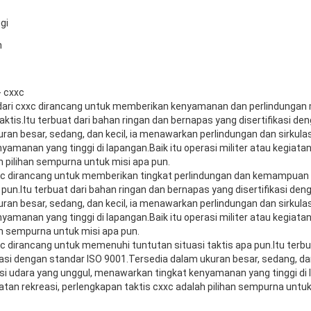
gi
n
- cxxc
s dari cxxc dirancang untuk memberikan kenyamanan dan perlindungan m
aktis.Itu terbuat dari bahan ringan dan bernapas yang disertifikasi de
ran besar, sedang, dan kecil, ia menawarkan perlindungan dan sirkulas
amanan yang tinggi di lapangan.Baik itu operasi militer atau kegiatan
ah pilihan sempurna untuk misi apa pun.
xxc dirancang untuk memberikan tingkat perlindungan dan kemampuan 
 pun.Itu terbuat dari bahan ringan dan bernapas yang disertifikasi den
ran besar, sedang, dan kecil, ia menawarkan perlindungan dan sirkulas
manan yang tinggi di lapangan.Baik itu operasi militer atau kegiatan
an sempurna untuk misi apa pun.
xc dirancang untuk memenuhi tuntutan situasi taktis apa pun.Itu terbu
kasi dengan standar ISO 9001.Tersedia dalam ukuran besar, sedang, da
asi udara yang unggul, menawarkan tingkat kenyamanan yang tinggi di 
iatan rekreasi, perlengkapan taktis cxxc adalah pilihan sempurna untuk