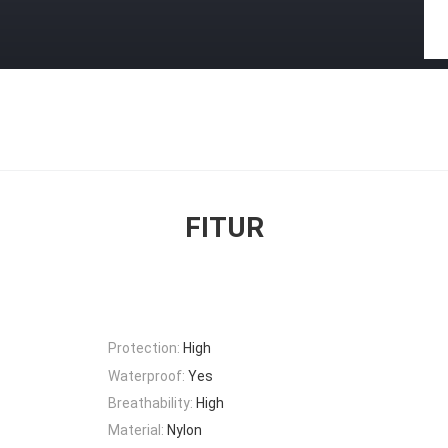
FITUR
Protection:
High
Waterproof:
Yes
Breathability:
High
Material:
Nylon