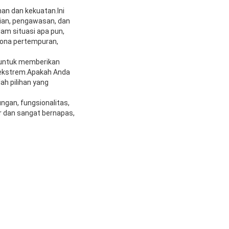
han dan kekuatan.Ini
aian, pengawasan, dan
lam situasi apa pun,
zona pertempuran,
g untuk memberikan
i ekstrem.Apakah Anda
ah pilihan yang
ngan, fungsionalitas,
r dan sangat bernapas,