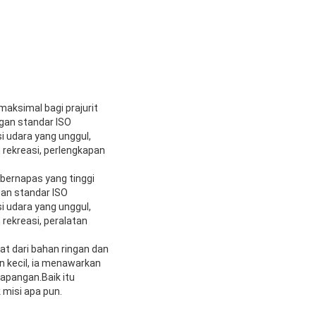
aksimal bagi prajurit
ngan standar ISO
i udara yang unggul,
 rekreasi, perlengkapan
bernapas yang tinggi
gan standar ISO
i udara yang unggul,
 rekreasi, peralatan
at dari bahan ringan dan
n kecil, ia menawarkan
lapangan.Baik itu
 misi apa pun.