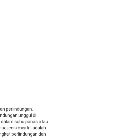
an perlindungan,
indungan unggul di
l dalam suhu panas atau
a jenis misi.Ini adalah
ngkat perlindungan dan