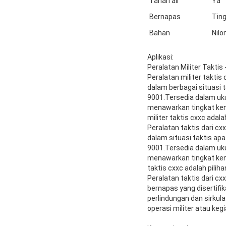
Tahan air
Ya
Bernapas
Ting
Bahan
Nilo
Aplikasi:
Peralatan Militer Taktis 
Peralatan militer takti
dalam berbagai situasi t
9001.Tersedia dalam uku
menawarkan tingkat keny
militer taktis cxxc adal
Peralatan taktis dari c
dalam situasi taktis apa
9001.Tersedia dalam uku
menawarkan tingkat kenya
taktis cxxc adalah pilih
Peralatan taktis dari cx
bernapas yang disertifi
perlindungan dan sirkul
operasi militer atau keg