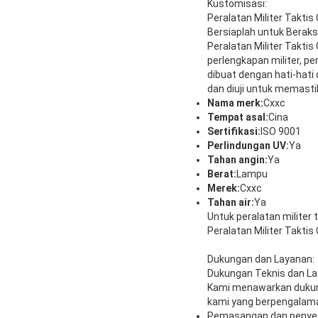
Kustomisasi:
Peralatan Militer Taktis
Bersiaplah untuk Beraks
Peralatan Militer Takti
perlengkapan militer, pe
dibuat dengan hati-hati
dan diuji untuk memast
Nama merk:
Cxxc
Tempat asal:
Cina
Sertifikasi:
ISO 9001
Perlindungan UV:
Ya
Tahan angin:
Ya
Berat:
Lampu
Merek:
Cxxc
Tahan air:
Ya
Untuk peralatan militer 
Peralatan Militer Taktis
Dukungan dan Layanan:
Dukungan Teknis dan Lay
Kami menawarkan dukung
kami yang berpengalama
Pemasangan dan penyet